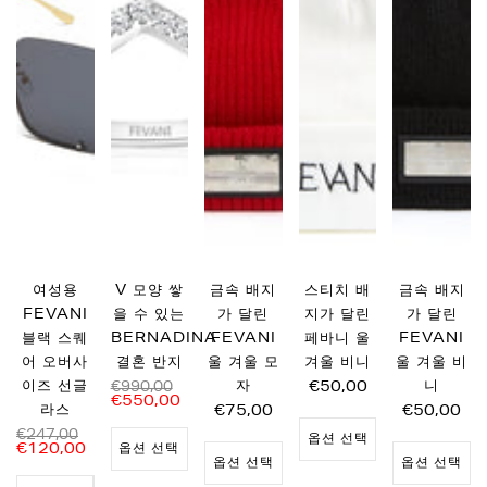
여성용
V 모양 쌓
금속 배지
스티치 배
금속 배지
FEVANI
을 수 있는
가 달린
지가 달린
가 달린
블랙 스퀘
BERNADINA
FEVANI
페바니 울
FEVANI
어 오버사
결혼 반지
울 겨울 모
겨울 비니
울 겨울 비
이즈 선글
자
€50,00
니
€990,00
€550,00
라스
€75,00
€50,00
€247,00
옵션 선택
€120,00
옵션 선택
옵션 선택
옵션 선택