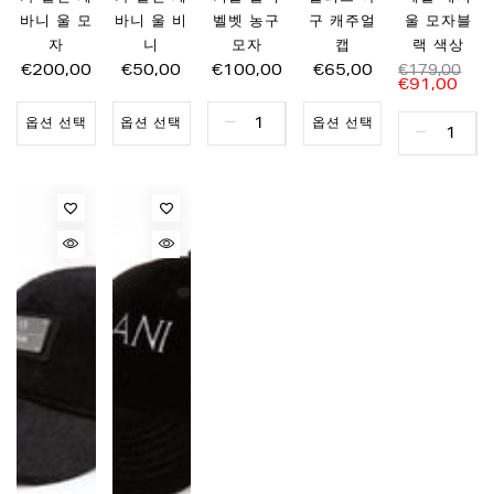
바니 울 모
바니 울 비
벨벳 농구
구 캐주얼
울 모자블
자
니
모자
캡
랙 색상
€200,00
€50,00
€100,00
€65,00
€179,00
€91,00
옵션 선택
옵션 선택
옵션 선택