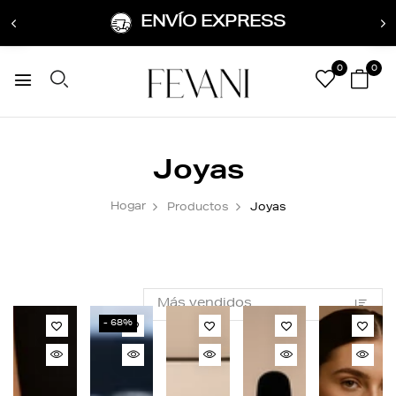
ENVÍO EXPRESS
0
0
Joyas
Hogar
Productos
Joyas
- 68%