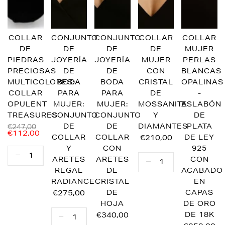
COLLAR
CONJUNTO
CONJUNTO
COLLAR
COLLAR
DE
DE
DE
DE
MUJER
PIEDRAS
JOYERÍA
JOYERÍA
MUJER
PERLAS
PRECIOSAS
DE
DE
CON
BLANCAS
MULTICOLORES:
BODA
BODA
CRISTAL
OPALINAS
COLLAR
PARA
PARA
DE
-
OPULENT
MUJER:
MUJER:
MOSSANITA
ESLABÓN
TREASURES
CONJUNTO
CONJUNTO
Y
DE
DE
DE
DIAMANTES
PLATA
€247,00
€112,00
COLLAR
COLLAR
€210,00
DE LEY
Y
CON
925
ARETES
ARETES
CON
REGAL
DE
ACABADO
RADIANCE
CRISTAL
EN
€275,00
DE
CAPAS
HOJA
DE ORO
€340,00
DE 18K