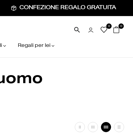
CONFEZIONE REGALO GRATUITA
0
0
i
Regali per lei
 uomo