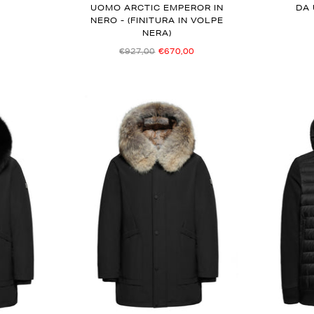
UOMO ARCTIC EMPEROR IN
DA
NERO - (FINITURA IN VOLPE
NERA)
€927,00
€670,00