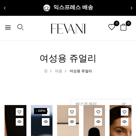
익스프레스 배송
0
0
여성용 쥬얼리
집
제품
여성용 쥬얼리
- 68%