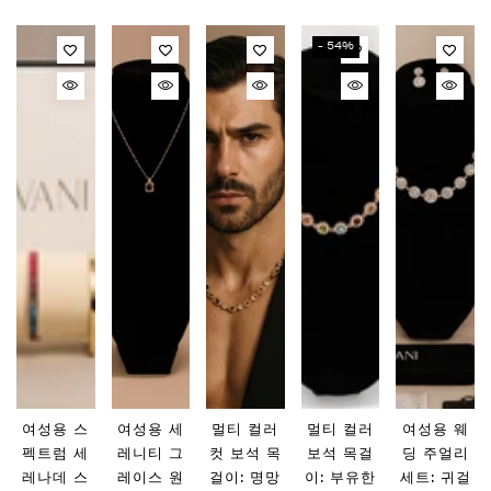
- 54%
여성용 스
여성용 세
멀티 컬러
멀티 컬러
여성용 웨
펙트럼 세
레니티 그
컷 보석 목
보석 목걸
딩 주얼리
레나데 스
레이스 원
걸이: 명망
이: 부유한
세트: 귀걸