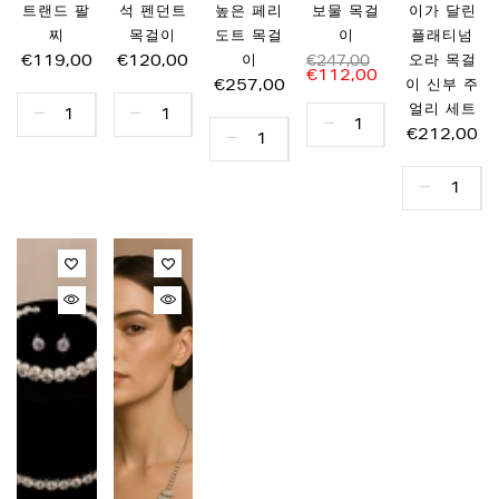
트랜드 팔
석 펜던트
높은 페리
보물 목걸
이가 달린
찌
목걸이
도트 목걸
이
플래티넘
€119,00
€120,00
이
오라 목걸
€247,00
€112,00
€257,00
이 신부 주
얼리 세트
€212,00