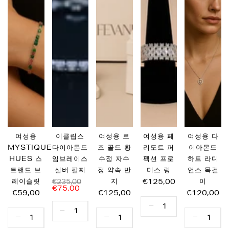
여성용
이클립스
여성용 로
여성용 페
여성용 다
MYSTIQUE
다이아몬드
즈 골드 황
리도트 퍼
이아몬드
HUES 스
임브레이스
수정 자수
펙션 프로
하트 라디
트랜드 브
실버 팔찌
정 약속 반
미스 링
언스 목걸
레이슬릿
지
€125,00
이
€235,00
€75,00
€59,00
€125,00
€120,00