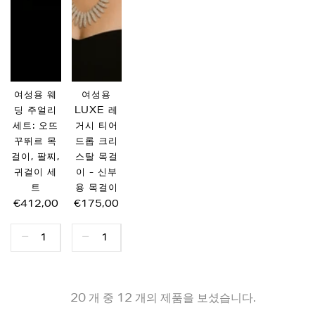
여성용 웨
여성용
딩 주얼리
LUXE 레
세트: 오뜨
거시 티어
꾸뛰르 목
드롭 크리
걸이, 팔찌,
스탈 목걸
귀걸이 세
이 - 신부
트
용 목걸이
€412,00
€175,00
20 개 중 12 개의 제품을 보셨습니다.