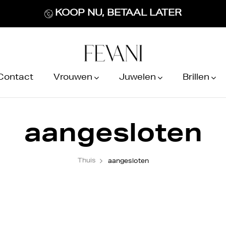
KOOP NU, BETAAL LATER
Contact
Vrouwen
Juwelen
Brillen
aangesloten
Thuis
aangesloten