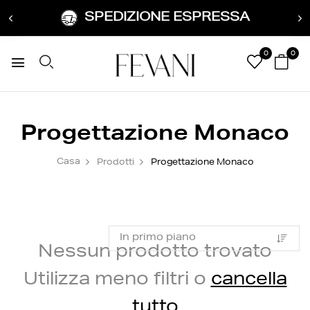
SPEDIZIONE ESPRESSA
0
0
Progettazione Monaco
Casa
Prodotti
Progettazione Monaco
Nessun prodotto trovato
Utilizza meno filtri o
cancella
tutto