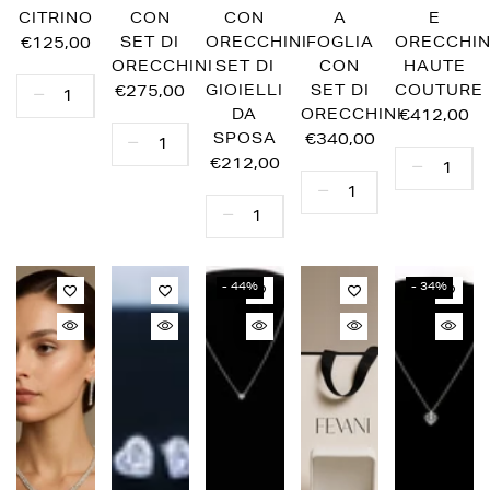
CITRINO
CON
CON
A
E
€125,00
SET DI
ORECCHINI
FOGLIA
ORECCHIN
ORECCHINI
SET DI
CON
HAUTE
€275,00
GIOIELLI
SET DI
COUTURE
DA
ORECCHINI
€412,00
SPOSA
€340,00
€212,00
- 44%
- 34%