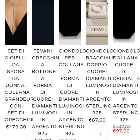
SET DI
FEVANI
CIONDOLO
CIONDOLO
CIONDOL
GIOIELLI
ORECCHINI
PER
BRACCIALE
COLLANA
DA
A
COLLANA
DOPPIO
CUORE
SPOSA
BOTTONE
A
CUORE:
DI
DA
A
FORMA
DIAMANTI
CRISTALLO
DONNA:
FORMA
DI
LUMINOSI
DIAMANTI
COLLANA
DI
CUORE:
IN
LUMINOSI
GRANDEUR
CUORE:
DIAMANTI
ARGENTO
IN
CON
DIAMANTI
LUMINOSI
STERLING
ARGENTO
SET DI
LUMINOSI
IN
925
STERLING
ORECCHINI
IN
ARGENTO
€67,00
925
€179,00
ARGENTO
STERLING
€147,00
€97,00
925
925