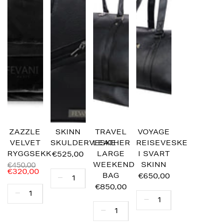
ZAZZLE
SKINN
TRAVEL
VOYAGE
VELVET
SKULDERVESKE
LEATHER
REISEVESKE
RYGGSEKK
€525,00
LARGE
I SVART
WEEKEND
SKINN
€450,00
€320,00
BAG
€650,00
€850,00