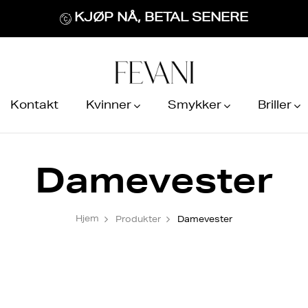
KJØP NÅ, BETAL SENERE
Kontakt
Kvinner
Smykker
Briller
Damevester
Hjem
Produkter
Damevester