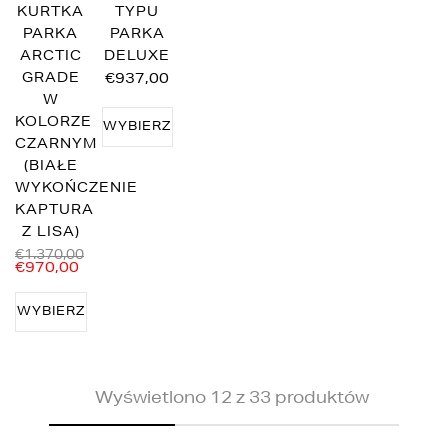
KURTKA
TYPU
PARKA
PARKA
ARCTIC
DELUXE
GRADE
€937,00
W
KOLORZE
WYBIERZ
CZARNYM
OPCJE
(BIAŁE
WYKOŃCZENIE
KAPTURA
Z LISA)
€1.370,00
€970,00
WYBIERZ
OPCJE
Wyświetlono 12 z 33 produktów