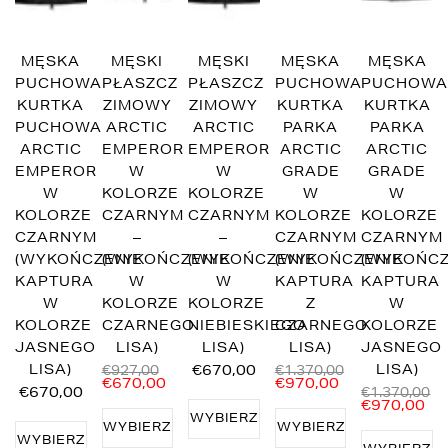
MĘSKA
MĘSKI
MĘSKI
MĘSKA
MĘSKA
PUCHOWA
PŁASZCZ
PŁASZCZ
PUCHOWA
PUCHOW
KURTKA
ZIMOWY
ZIMOWY
KURTKA
KURTKA
PUCHOWA
ARCTIC
ARCTIC
PARKA
PARKA
ARCTIC
EMPEROR
EMPEROR
ARCTIC
ARCTIC
EMPEROR
W
W
GRADE
GRADE
W
KOLORZE
KOLORZE
W
W
KOLORZE
CZARNYM
CZARNYM
KOLORZE
KOLORZE
CZARNYM
–
–
CZARNYM
CZARNYM
(WYKOŃCZENIE
(WYKOŃCZENIE
(WYKOŃCZENIE
(WYKOŃCZENIE
(WYKOŃCZ
KAPTURA
W
W
KAPTURA
KAPTURA
W
KOLORZE
KOLORZE
Z
W
KOLORZE
CZARNEGO
NIEBIESKIEGO
CZARNEGO
KOLORZE
JASNEGO
LISA)
LISA)
LISA)
JASNEGO
LISA)
€670,00
LISA)
€927,00
€1.370,00
€670,00
€970,00
€670,00
€1.370,00
€970,00
WYBIERZ
WYBIERZ
WYBIERZ
WYBIERZ