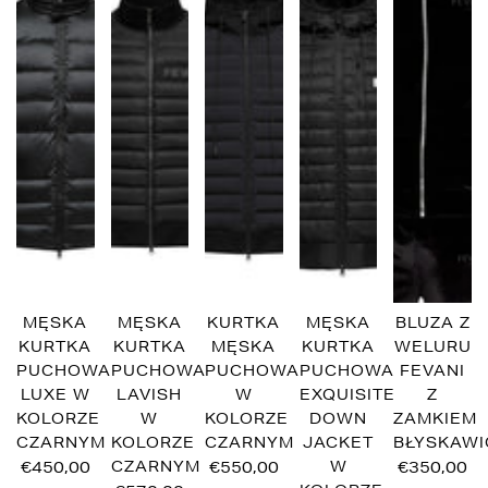
MĘSKA
MĘSKA
KURTKA
MĘSKA
BLUZA Z
KURTKA
KURTKA
MĘSKA
KURTKA
WELURU
PUCHOWA
PUCHOWA
PUCHOWA
PUCHOWA
FEVANI
LUXE W
LAVISH
W
EXQUISITE
Z
KOLORZE
W
KOLORZE
DOWN
ZAMKIEM
CZARNYM
KOLORZE
CZARNYM
JACKET
BŁYSKAW
€450,00
CZARNYM
€550,00
W
€350,00