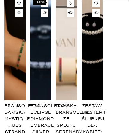
- 68%
BRANSOLETKA
BRANSOLETKA
DAMSKA
ZESTAW
DAMSKA
ECLIPSE
BRANSOLETKA
BIŻUTERII
MYSTIQUE
DIAMOND
ZE
ŚLUBNEJ
HUES
EMBRACE
SPLOTU
DLA
STRAND
SILVER
SERENADY
KOBIET: